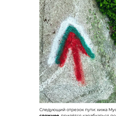
Следующий отрезок пути: хижа Мус
сложнее
, придётся карабкаться п