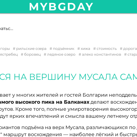
MYBGDAY
Как добраться на вершину Мусала самостоятельно
 горы
рильские озера
подъёмник
хижа
стоимость
дорога
ястребец
боровец
ледяное озеро
алеко константинов
стар
ЬСЯ НА ВЕРШИНУ МУСАЛА С
ает у многих жителей и гостей Болгарии неподдел
амого высокого пика на Балканах
делают восхожден
тов. Кроме того, полные умиротворения высокогорн
дут ярких впечатлений и смысла вашему летнему отд
риантов подъёма на верх Мусала, различающихся по 
ий" маршрут восхождения — наиболее лёгкий и быстр