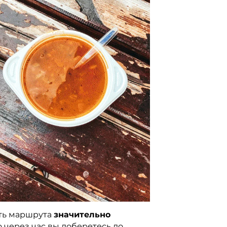
сть маршрута
значительно
о через час вы доберетесь до