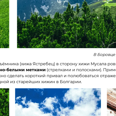
В Боровце 
ъёмника (хижа Ястребец) в сторону хижи Мусала ров
но-белыми метками
(стрелками и полосками). Приме
ожно сделать короткий привал и полюбоваться отраж
одной из старейших хижин в Болгарии.