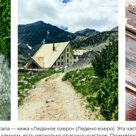
ала — хижа «Ледяное озеро» (Ледено езеро). Эта ча
о камням, есть несколько опасных участков. Примерн