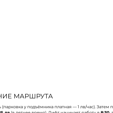
НИЕ МАРШРУТА
(парковка у подъёмника платная — 1 лв/час). Затем п
15 лв
(в летнее время). Лифт начинает работу в
8:30
,