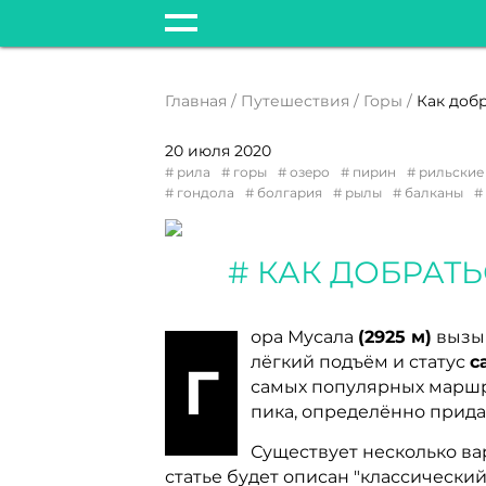
Главная
Путешествия
Горы
20 июля 2020
рила
горы
озеро
пирин
рильские
гондола
болгария
рылы
балканы
КАК ДОБРАТ
ора Мусала
(2925 м)
вызыв
лёгкий подъём и статус
с
Г
самых популярных маршру
пика, определённо прида
Существует несколько ва
статье будет описан "классическ