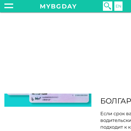
MYBGDAY
EN
Главная
Закон
Автомобиль
АВТОМОБИЛЬ
30 апреля 201
КАК П
РУССК
ВОДИТ
ПРАВА
БОЛГА
Если срок в
водительски
подходит к к