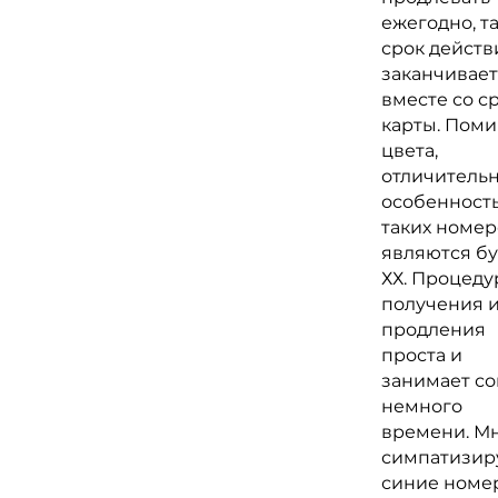
ежегодно, та
срок действ
заканчивает
вместе со с
карты. Пом
цвета,
отличитель
особенност
таких номер
являются б
ХХ. Процеду
получения 
продления
проста и
занимает с
немного
времени. М
симпатизир
синие номер