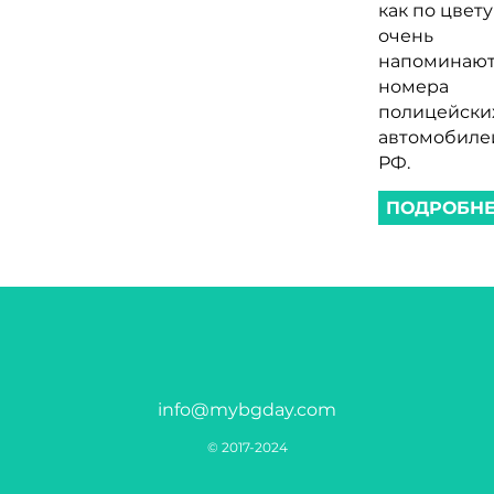
как по цвету
очень
напоминаю
номера
полицейски
автомобиле
РФ.
ПОДРОБН
info@mybgday.com
© 2017-2024