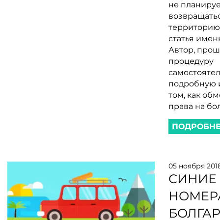
не планиру
возвращатьс
территорию 
статья именн
Автор, про
процедуру
самостоятел
подробную 
том, как об
права на бо
ПОДРОБН
05 ноября 201
СИНИЕ
НОМЕР
БОЛГАР