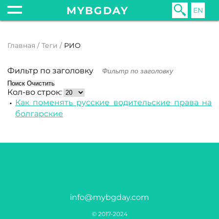
MYBGDAY
EN
Главная
Теги
РИО
Фильтр по заголовку
Поиск
Очистить
Кол-во строк:
Как поменять русские водительские права на
болгарские
info@mybgday.com
© 2017-2024