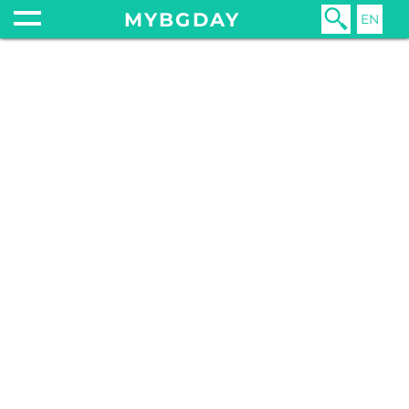
MYBGDAY
EN
Главная
Путешествия
Страны рядом
Еда, шоппинг и места в Стамбуле
23 августа 2019
пиво
еда
ресторан
шоппинг
турция
кофе
стамбул
чай
босфор
мечеть
лукум
менемен
дондурма
балык экмек
рыба
мороженое
bomonti
effes
базар
гюльхане
попугай
истиклял
мост
подделка
турка