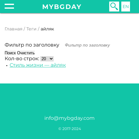
MYBGDAY
EN
Главная
Теги
айляк
Фильтр по заголовку
Поиск
Очистить
Кол-во строк:
Стиль жизни — айляк
info@mybgday.com
© 2017-2024