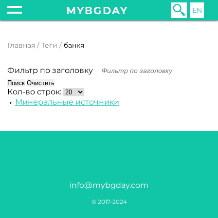
MYBGDAY
EN
Главная
Теги
банкя
Фильтр по заголовку
Поиск
Очистить
Кол-во строк:
Минеральные источники
info@mybgday.com
© 2017-2024