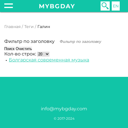
MYBGDAY
EN
Главная
Теги
Галин
Фильтр по заголовку
Поиск
Очистить
Кол-во строк:
Болгарская современная музыка
info@mybgday.com
© 2017-2024