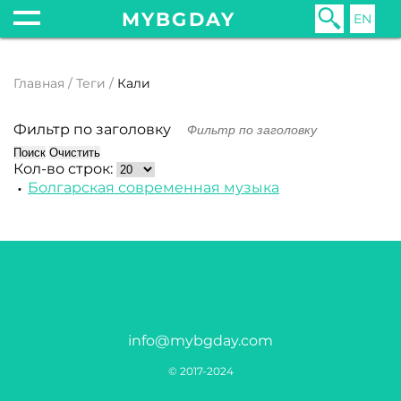
MYBGDAY
EN
Главная
Теги
Кали
Фильтр по заголовку
Поиск
Очистить
Кол-во строк:
Болгарская современная музыка
info@mybgday.com
© 2017-2024