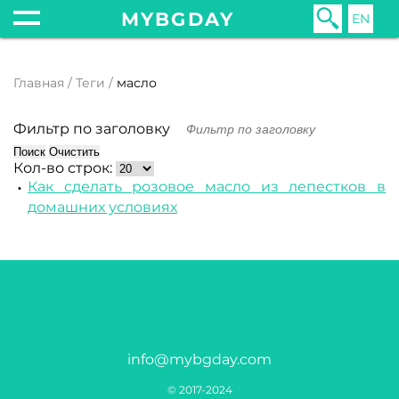
MYBGDAY
EN
Главная
Теги
масло
Фильтр по заголовку
Поиск
Очистить
Кол-во строк:
Как сделать розовое масло из лепестков в
домашних условиях
info@mybgday.com
© 2017-2024