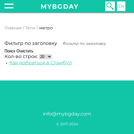
MYBGDAY
EN
Главная
Теги
метро
Фильтр по заголовку
Поиск
Очистить
Кол-во строк:
Как добраться в Стамбул
info@mybgday.com
© 2017-2024