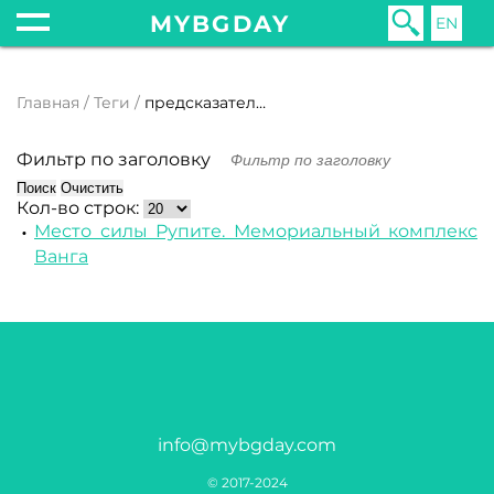
MYBGDAY
EN
Главная
Теги
предсказательница
Фильтр по заголовку
Поиск
Очистить
Кол-во строк:
Место силы Рупите. Мемориальный комплекс
Ванга
info@mybgday.com
© 2017-2024