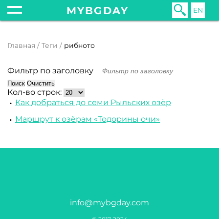
MYBGDAY
EN
Главная
Теги
рибното
Фильтр по заголовку
Поиск
Очистить
Кол-во строк:
Как добраться до семи Рыльских озёр
Маршрут к озёрам «Тодорины очи»
info@mybgday.com