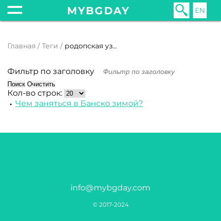
MYBGDAY
EN
Главная
Теги
родопская узкоколейка
Фильтр по заголовку
Поиск
Очистить
Кол-во строк:
Чем заняться в Банско зимой?
info@mybgday.com
© 2017-2024