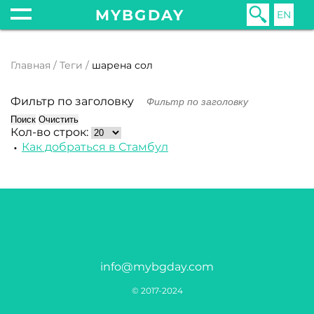
MYBGDAY
EN
Главная
Теги
шарена сол
Фильтр по заголовку
Поиск
Очистить
Кол-во строк:
Как добраться в Стамбул
info@mybgday.com
© 2017-2024