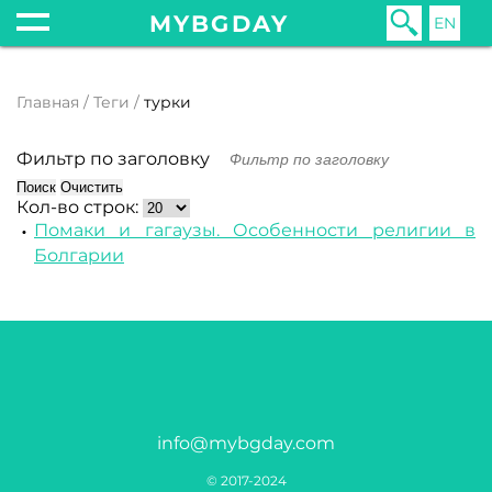
MYBGDAY
EN
Главная
Теги
турки
Фильтр по заголовку
Поиск
Очистить
Кол-во строк:
Помаки и гагаузы. Особенности религии в
Болгарии
info@mybgday.com
© 2017-2024