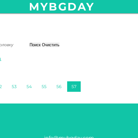
MYBGDAY
Поиск
Очистить
ц
2
53
54
55
56
57
info@mybgday.com