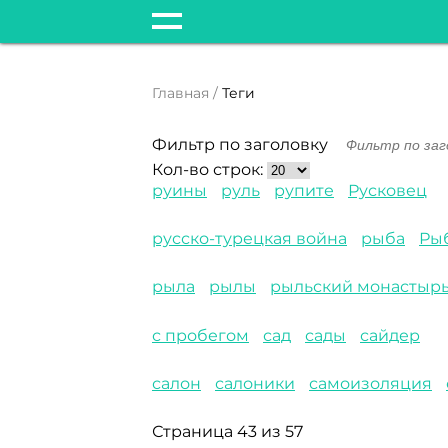
Главная
Теги
Фильтр по заголовку
Кол-во строк:
руины
руль
рупите
Русковец
русско-турецкая война
рыба
Ры
рыла
рылы
рыльский монастыр
с пробегом
сад
сады
сайдер
салон
салоники
самоизоляция
Страница 43 из 57