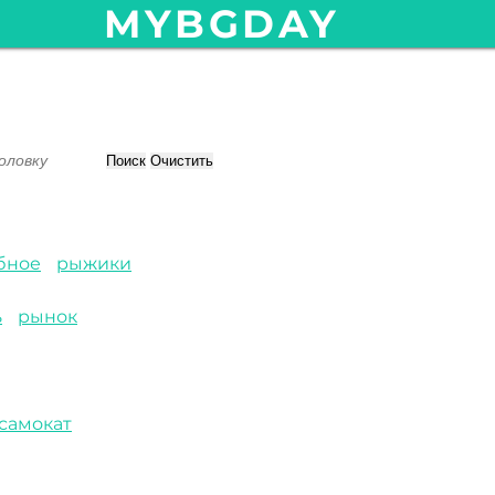
MYBGDAY
Поиск
Очистить
бное
рыжики
ь
рынок
самокат