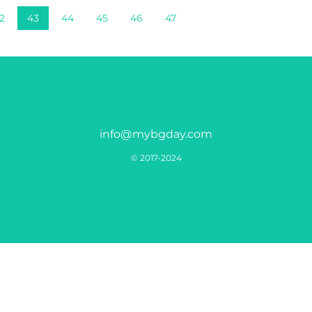
2
43
44
45
46
47
info@mybgday.com
© 2017-2024