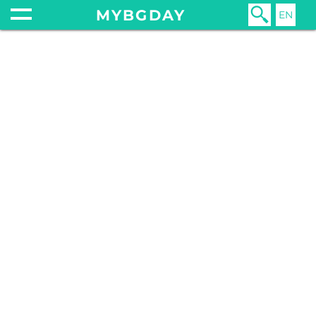
MYBGDAY
EN
Главная
Жизнь
Менталитет
Похожие слова в русском и болгарском языках
19 марта 2023
ПОХОЖИЕ СЛОВА В РУССКОМ И
БОЛГАРСКОМ ЯЗЫКАХ