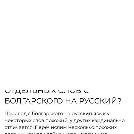
усский и болгарский языки имеют
определенное сходство, но его нельзя
Р
назвать явным. Для успешной
коммуникации учить иностранный все
равно придется. Но если поездка в
Болгарию планируется всего один раз,
можно ограничиться изучением всего
нескольких слов.
КАК ЗВУЧИТ ПЕРЕВОД
ОТДЕЛЬНЫХ СЛОВ С
БОЛГАРСКОГО НА РУССКИЙ?
Перевод с болгарского на русский язык у
некоторых слов похожий, у других кардинально
отличается. Перечислим несколько похожих