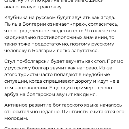
слов, ну или по крайне мере имеющихся
аналогичную трактовку.
Клубника на русском будет звучать как ягода.
Пыль в Болгарии означает «прах», согласитесь,
что определенное сходство есть. Что касается
кардинально противоположных значений, то
таких тоже предостаточно, поэтому русскому
человеку в Болгарии легко запутаться.
Стул по-болгарски будет звучать как стол. Прямо
у русских у болгар звучит как направо. Из-за
этого туристы часто попадают в неудобные
ситуации, когда спрашивают дорогу и идут не в
том направлении. Еще один пример – слово
арбуз на болгарском звучит как дыня.
Активное развитие болгарского языка началось
относительно недавно. Лингвисты считаются его
молодым.
Слова на болгарском языке и русском часто