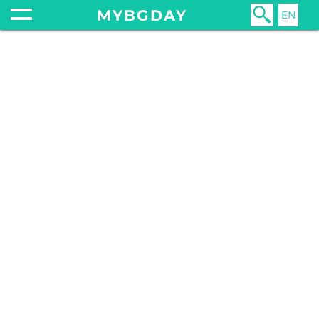
MYBGDAY
EN
Главная
Еда
Рестораны
Китайская еда в Банско. «Golden dragon» кафе
12 ноября 2018
еда
доставка
золотой дракон
ресторан
кафе
банско
китайская еда
golden dragon
китайская кухня
лапша
фельетон
отзыв
рис
КИТАЙСКАЯ ЕДА В БАНСКО.
«GOLDEN DRAGON» КАФЕ