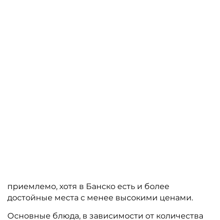
Помимо основных блюд предлагаются
китайские жаренные десерты, шарики
мороженного и фрукты. Присутствует большой
выбор кофейных напитков по слегка
завышенным ценам, а также глинтвейн (горячее
вино). Имеется небольшой выбор пива и
крепких алкогольный напитков, среди которых
традиционные коктейли.
СТОИМОСТЬ
Средний счёт для одного человека — 30 лев, при
заказе напитка, салата и основного блюда. Для
Болгарии это несомненно высокая стоимость, но
для горнолыжного курорта — вполне
приемлемо, хотя в Банско есть и более
достойные места с менее высокими ценами.
Основные блюда, в зависимости от количества