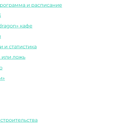
Программа и расписание
3
 dragon» кафе
и
и и статистика
 или ложь
о
и»
 строительства