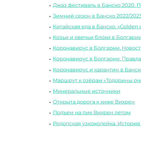
Джаз фестиваль в Банско 2020. 
Зимний сезон в Банско 2022/202
Китайская еда в Банско. «Golden
Козьи и овечьи блохи в Болгари
Коронавирус в Болгарии. Новост
Коронавирус в Болгарии. Правда
Коронавирус и карантин в Банск
Маршрут к озёрам «Тодорины оч
Минеральные источники
Открыта дорога к хиже Вихрен
Подъем на пик Вихрен летом
Родопская узкоколейка. История