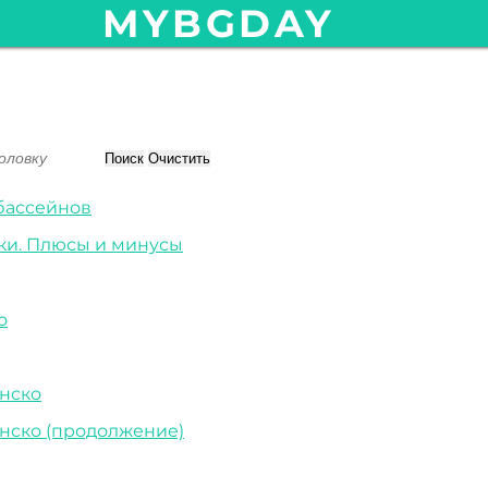
MYBGDAY
Поиск
Очистить
бассейнов
ки. Плюсы и минусы
о
анско
анско (продолжение)