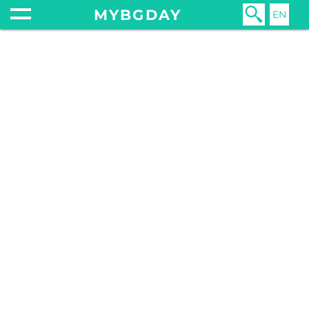
MYBGDAY
EN
Главная
Еда
Рецепты
Кетчуп по-болгарски. Обзор и рецепт лютеницы
18 декабря 2018
еда
перец
лютеница
рецепт
лютивка
капия
закуска
консервы
чушкопек
deroni
олинеза
тодорка
селце
harmonica
palirria
айвар
имамбаялдъ
кьопоолу
апетитка
КЕТЧУП ПО-БОЛГАРСКИ. ОБЗОР И