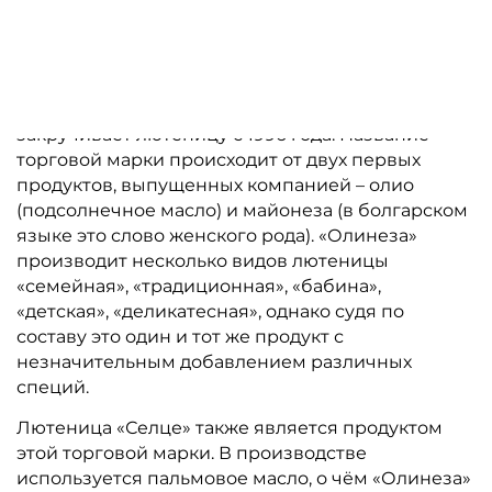
Лютеница крупного помола (едросмляна)
Их основной конкурент «Олинеза», также
закручивает лютеницу с 1996 года. Название
торговой марки происходит от двух первых
продуктов, выпущенных компанией – олио
(подсолнечное масло) и майонеза (в болгарском
языке это слово женского рода). «Олинеза»
производит несколько видов лютеницы
«семейная», «традиционная», «бабина»,
«детская», «деликатесная», однако судя по
составу это один и тот же продукт с
незначительным добавлением различных
специй.
Лютеница «Селце» также является продуктом
этой торговой марки. В производстве
используется пальмовое масло, о чём «Олинеза»