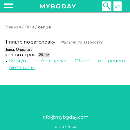
MYBGDAY
EN
Главная
Теги
селце
Фильтр по заголовку
Поиск
Очистить
Кол-во строк:
Кетчуп по-болгарски. Обзор и рецепт
лютеницы
info@mybgday.com
© 2017-2024