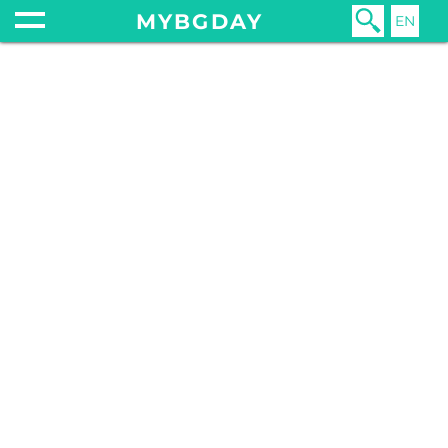
MYBGDAY
EN
Главная
Новости
Закон
Коронавирус в Болгарии. Продление карантина до 30 ноября 2020
23 сентября 2020
лечение
закон
новость
вирус
covid-19
болгария
пандемия
covid-19