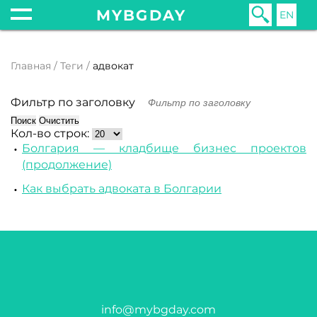
MYBGDAY
EN
Главная
Теги
адвокат
Фильтр по заголовку
Поиск
Очистить
Кол-во строк:
Болгария — кладбище бизнес проектов
(продолжение)
Как выбрать адвоката в Болгарии
info@mybgday.com