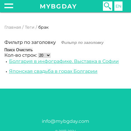
MYBGDAY
EN
Главная
Теги
брак
Фильтр по заголовку
Поиск
Очистить
Кол-во строк:
Болгария в инфографике. Выставка в Софии
Японская свадьба в горах Болгарии
info@mybgday.com