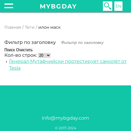
MYBGDAY
EN
Главная
Теги
илон маск
Фильтр по заголовку
Поиск
Очистить
Кол-во строк:
Генерал Мутафчийски протестирует самолёт от
Tesla
info@mybgday.com
© 2017-2024