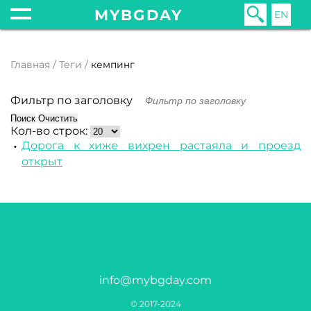
MYBGDAY
EN
Главная
Теги
кемпинг
Фильтр по заголовку
Поиск
Очистить
Кол-во строк:
Дорога к хиже вихрен растаяла и проезд
открыт
info@mybgday.com
© 2017-2024