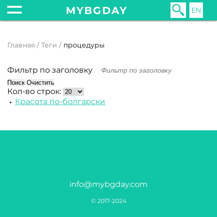
MYBGDAY
EN
Главная
Теги
процедуры
Фильтр по заголовку
Поиск
Очистить
Кол-во строк:
Красота по-болгарски
info@mybgday.com
© 2017-2024