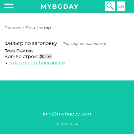
MYBGDAY
EN
Главная
Теги
загар
Фильтр по заголовку
Поиск
Очистить
Кол-во строк:
Красота по-болгарски
info@mybgday.com
© 2017-2024