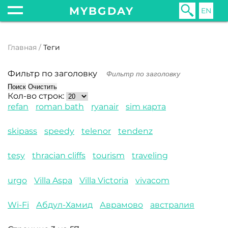
MYBGDAY
EN
Главная
Теги
Фильтр по заголовку
Поиск
Очистить
Кол-во строк:
refan
roman bath
ryanair
sim карта
skipass
speedy
telenor
tendenz
tesy
thracian cliffs
tourism
traveling
urgo
Villa Aspa
Villa Victoria
vivacom
Wi-Fi
Абдул-Хамид
Аврамово
австралия