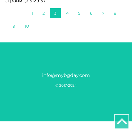
Страница 3 из 57
1
2
3
4
5
6
7
8
9
10
info@mybgday.com
© 2017-2024