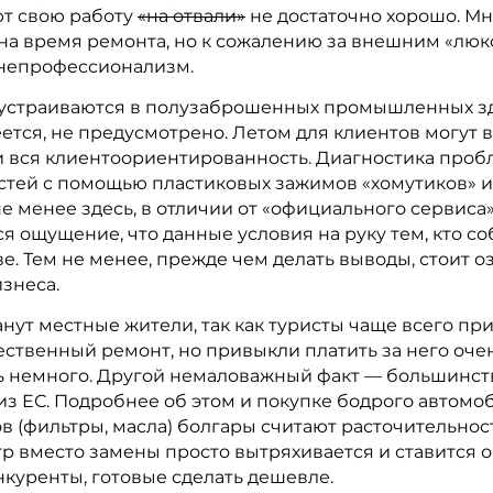
ют свою работу
«на отвали»
не достаточно хорошо. Мн
а время ремонта, но к сожалению за внешним «люкс
и непрофессионализм.
устраиваются в полузаброшенных промышленных зда
еется, не предусмотрено. Летом для клиентов могут 
 и вся клиентоориентированность. Диагностика пробл
стей с помощью пластиковых зажимов «хомутиков» и
е менее здесь, в отличии от «официального сервиса
я ощущение, что данные условия на руку тем, кто с
ве. Тем не менее, прежде чем делать выводы, стоит
знеса.
т местные жители, так как туристы чаще всего при
ственный ремонт, но привыкли платить за него оче
 немного. Другой немаловажный факт — большинств
 из ЕС. Подробнее об этом и покупке бодрого автом
 (фильтры, масла) болгары считают расточительнос
р вместо замены просто вытряхивается и ставится о
онкуренты, готовые сделать дешевле.