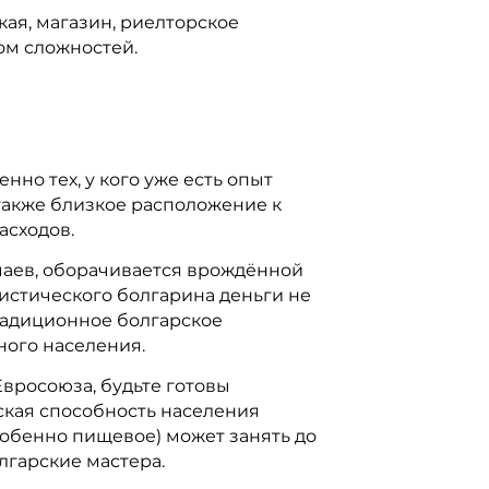
кая, магазин, риелторское
ом сложностей.
но тех, у кого уже есть опыт
 также близкое расположение к
асходов.
учаев, оборачивается врождённой
истического болгарина деньги не
Традиционное болгарское
ного населения.
Евросоюза, будьте готовы
ская способность населения
обенно пищевое) может занять до
олгарские мастера.