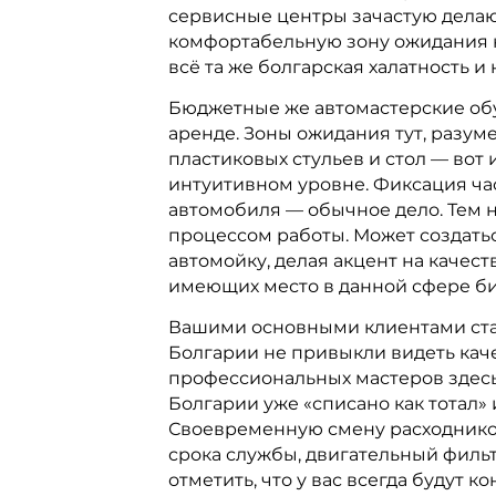
сервисные центры зачастую дела
комфортабельную зону ожидания н
всё та же болгарская халатность 
Бюджетные же автомастерские об
аренде. Зоны ожидания тут, разум
пластиковых стульев и стол — вот
интуитивном уровне. Фиксация ча
автомобиля — обычное дело. Тем н
процессом работы. Может создатьс
автомойку, делая акцент на качест
имеющих место в данной сфере би
Вашими основными клиентами стану
Болгарии не привыкли видеть каче
профессиональных мастеров здесь
Болгарии уже «списано как тотал»
Своевременную смену расходников
срока службы, двигательный фильт
отметить, что у вас всегда будут к