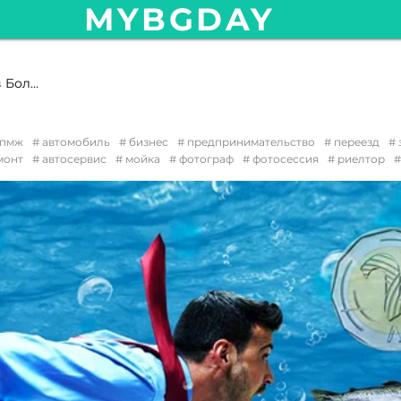
MYBGDAY
Бизнес в Болгарии. Подводные камни
пмж
автомобиль
бизнес
предпринимательство
переезд
монт
автосервис
мойка
фотограф
фотосессия
риелтор