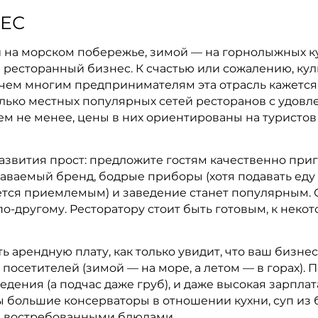
ЕС
 на морском побережье, зимой — на горнолыжных ку
 ресторанный бизнес. К счастью или сожалению, кул
 с чем многим предпринимателям эта отрасль кажетс
колько местных популярных сетей ресторанов с удо
ем не менее, цены в них ориентированы на туристо
азвития прост: предложите гостям качественно при
аваемый бренд, бодрые приборы (хотя подавать еду в
тся приемлемым) и заведение станет популярным. Од
по-другому. Ресторатору стоит быть готовым, к неко
арендную плату, как только увидит, что ваш бизнес
т посетителей (зимой — на море, а летом — в горах).
дения (а подчас даже груб), и даже высокая зарплат
ры большие консерваторы в отношении кухни, суп из
и востребованными блюдами.