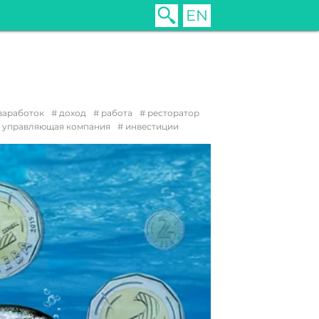
EN
заработок
доход
работа
ресторатор
управляющая компания
инвестиции