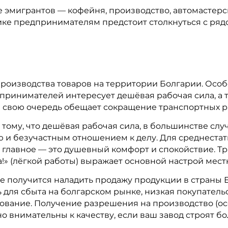
е эмигрантов — кофейня, производство, автомастерс
тике предпринимателям предстоит столкнуться с ряд
оизводства товаров на территории Болгарии. Особен
дпринимателей интересует дешёвая рабочая сила, а
в свою очередь обещает сокращение транспортных р
 тому, что дешёвая рабочая сила, в большинстве сл
 и безучастным отношением к делу. Для среднестат
к главное — это душевный комфорт и спокойствие. 
а!» (лёгкой работы) выражает основной настрой мест
не получится наладить продажу продукции в страны 
 для сбыта на болгарском рынке, низкая покупатель
ование. Получение разрешения на производство (ос
но внимательны к качеству, если ваш завод строят б