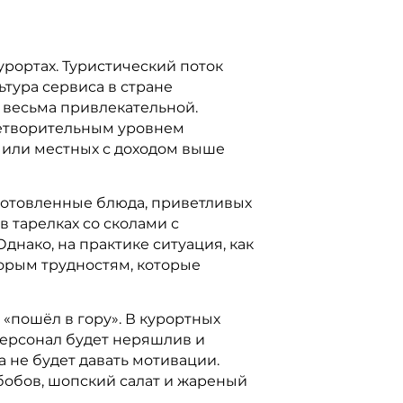
рортах. Туристический поток
ьтура сервиса в стране
я весьма привлекательной.
влетворительным уровнем
в или местных с доходом выше
готовленные блюда, приветливых
 тарелках со сколами с
нако, на практике ситуация, как
торым трудностям, которые
 «пошёл в гору». В курортных
 Персонал будет неряшлив и
а не будет давать мотивации.
 бобов, шопский салат и жареный