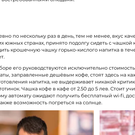
но по нескольку раз в день, тем не менее, вкус кач
их южных странах, принято подолгу сидеть с чашкой 
дить крошечную чашку горько-кислого напитка в тече
т.
ыборе его руководствуются исключительно стоимост
аты, заправленные дешёвым кофе, стоят здесь на ка
иготовления напитка, не выдерживает никакой критик
тотинок. Чашка кофе в кафе от 2.50 до 5 лев. Стоит уч
автомату ожидают получить бесплатный wi-fi, досту
также возможность погреться на солнце.