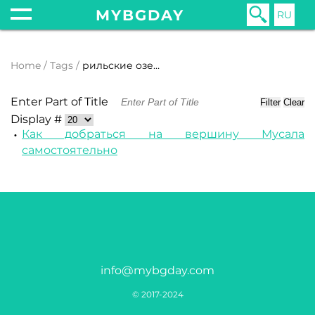
MYBGDAY
RU
Home
Tags
рильские озера
Enter Part of Title
Filter
Clear
Display #
Как добраться на вершину Мусала
самостоятельно
info@mybgday.com
© 2017-2024