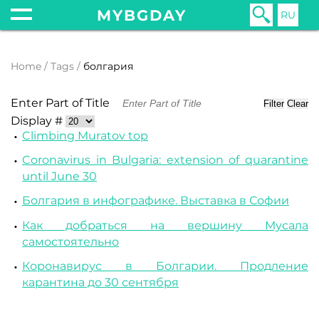
MYBGDAY
RU
Home
Tags
болгария
Enter Part of Title
Filter
Clear
Display #
Climbing Muratov top
Coronavirus in Bulgaria: extension of quarantine
until June 30
Болгария в инфографике. Выставка в Софии
Как добраться на вершину Мусала
самостоятельно
Коронавирус в Болгарии. Продление
карантина до 30 сентября